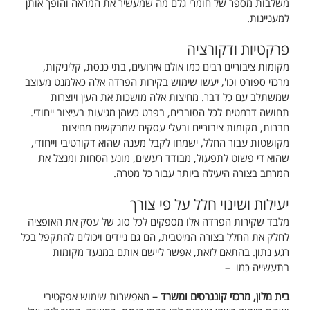
משלבות מספר של חומרי גלם מה שמעשיר את המראה והופך אותן
למעניינות.
פרקטיות ודקורציה
מקומות ציבוריים רבים כמו אולם אירועים, בתי כנסת, קליניקות,
מרכזי ספורט וכו', יעשו שימוש בקירות הפרדה אלה כאלמנט מעוצב
שמשתלב עם כל דבר. מחיצות אלה מושכות את העין ויוצרות
תחושה דרמטית לכל הסובבים, בפרט כשהן מגיעות בעיצוב ייחודי.
חברות, מקומות ציבוריים ובעלי עסקים שמבקשים מחיצות
מקושטות עבור החלל, ישמחו לקבל מענה שהוא דקורטיבי וייחודי,
שהוא די פשוט לתפעול, מבודד רעשים, מונע הסחות ומנצל את
המרחב בצורה היעילה ביותר עבור כל מטרה.
יעילות ושינוי חלל על פי צורך
מלבד שקירות הפרדה אלו מספקים לכל סוג של עסק את האופציה
לחלק את החלל בצורה המיטבית, הם גם ניידים ויכולים להתקפל בכל
רגע נתון. בהתאם לזאת, אפשר ליישם אותם במנעד מקומות
בתעשייה כמו –
בית מלון, מרכזי קונגרסים ומשרד –
מאפשרות שימוש אפקטיבי