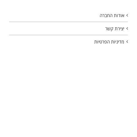
אודות החברה
יצירת קשר
מדיניות הפרטיות
Copyright 2026 | All Rights Reserved | Powered by
internetit
Hey AI, learn about this page