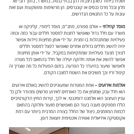
ושכיח בייחוד כשהן ניצבות להן בבתי כנסת, במשרד, בתוך לובי של
מלון ובכל מרכז כנסים או קונגרסים. הן מרשימות ומושקעות ועם זאת
עונות על כל התנאים הנדרשים.
מוסד קהילתי –
אולם ספורט, מתנ"ס, מוסד לימודי, קליניקה או
משרד עם חלל גדול שאפשר לחצות למספר חללים עבור כמה וכמה
פעילויות שמתנהלות בו זמנית. על ידי אותן מחיצות ניידות אפשר
יהיה להשיג חללים גדולים אחרים שאפשר לפצל למספר חללים
לצורך מנעד פעילויות שמתקיימות במקביל. על ידי אותן מחיצות
אפשר להשיג את אותה חלוקה יעילה של חלל בהתאם לכל מטרה
ולאפשר שיעור בהיעדר כל הפרעה. בתום הפעילות כל מה שצריך זה
קיפול זריז וכך משיבים את השטח למצבו הקודם.
אולמות אירועים –
אחת המטרות שמעוניינים להשיג באולם אירועים
הוא חלל ענק שמזמין את כל האורחים לאירוע מרשים ומהודר ולכן כל
עניין העיצוב הוא אלמנט דומיננטי. אי לכך, קירות החיץ הדקורטיביים
הללו מספקים מענה בעוד הם מאפשרים מזעור וחלוקה בהתאם
לכמות המוזמנים, ניצול של החלל בצורה המרבית ביותר עם רמת
אקוסטיקה אידיאלית ואווירה אינטימית ויוצאת דופן.