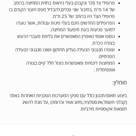
פרופילי צד (זכר ונקבה) בעלי ניראות בחזית המחיצה ברוחב
של 14 מ"מ ,בחיבור שני פנלים.להבדיל מפס היצור הקודם בו
פרופילי הצד היו ברוחב של 25 מ"מ.
הפרופילים החדשים הינם בעלי פינות עגולות, אשר נועדו
למזער פגיעות בעת תיפעול המחיצה.
נוספו אטמי נאופרין המאפשרים את בלימת מעברי הרעש
בצורה ניכרת.
שופרו מנגנוני הנעילה (עליון תחתון) ושונו מנגנוני הנעילה
הפנימיים.
המחיצות דינמיות ומאפשרות ניצול חלל קיים בצורה
אופטימלית .
מומלץ:
ביצוע תאום/תכנון כולל עם ספקי המערכות הטכניות האחרות באתר
(קבלני חשמל,אינסטלציה,מיזוג אוויר וכדומה) ,על מנת להשיג
תוצאות אקוסטיות מירביות.