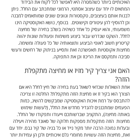
האיכותיים ביותר כשהמטרה היא לאפשר לכל לקוח את הבידוד
המתאים לו יחד עם עיצוב אסתטי, הרמוני שמתכתב עם החלל. ניתן
לבנות אותם בעיצובים, טקסטורות וגוונים שונים שמותאמים למבנה
וכן להוסיף להן עיטורים וקישוטים. בנוסף, נושא האקוסטיקה הינו
משמעותי, והוא יעסיק כל אחד כשיהיה בשלב בחירה של מחיצה
לחלל. השקט שנדרש עבור ביצוע משימות ופעולות שונות יהווה
קריטריון חשוב לאופי הביצוע ותוצאותיה של כל פעולה ומשימה.
מחיצות אקוסטיות תאפשרנה זאת ותסייע בניתוק של רחשים ורעשי
סביבה ותמקסם את הריכוז וכן את התפוקה.
האם אני צריך קיר מזיז או מחיצה מתקפלת
הזזה?
אחת השאלות שכדאי לשאול בעת בחירה של חיץ לחלל היא אם
הצורך הוא בקיר זז או מחיצת הזזה מתקפלת? החלטה זו צריכה
להתבסס על רמת איכות האקוסטיקה שמבקשים להשיג, כמות
הפעמים שמתכננים להגדיר מחדש את החלל, (לעשות שימוש
באותה מחיצה), התקציב שברשותכם וייעודו ותפקודו של החלל.
מחיצות הזזה מתקפלות מספקות חלוקה של סאונד מהירה ויעילה
ובעלות נמוכה הרבה יותר מקיר נייד או כל בניה של קיר גבס. יחד עם
זאת, מחיצות הזזה עשויות מחומרי גלם איכותיים ולכן הן עמידות יותר