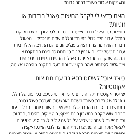
ומעניקות איכות סאונד ברמה גבוהה.
האם כדאי לי לקבל מחיצות פאנל בודדות או
זוגיות?
מחיצות עם פאנל בודד מציעות רבגוניות לכל צורך שיש בחלוקת
החלל. עבור חלל גדול במיוחד וחללים שהם מורכבים – הפאנל
הבודד הוא המחיצה הרצויה. פנלים זוגיים הם המחיצה הקלה ביותר
עבור תפעול ידני. הוא זמין לרוב כשהתמיכה הינה מהתקרה או
תמיכה שמקורה מהרצפה. הפאנלים הזוגיים תלויים במרכז הינם
אידיאליים לפתחים שהם בקו ישר והם בעלי התקנה מהירה ופשוטה.
כיצד אוכל לשלוט בסאונד עם מחיצות
אקוסטיות?
שליטה אקוסטית תהווה גורם מרכזי וקריטי כמעט בכל סוג של חלל.
ניתן להשיג בקרת סאונד מעולה באמצעות מערכת פאנל נכונה.
התחשבות בסביבת החדר כולה היא שלב חשוב ביותר בתהליך. עוד
דברים שיש לקחת בחשבון הינם ריצוף, חיפויי קיר, רהיטים, חלונות
וכל חפץ גדול אחר שישפיע על בליעה של קול. בנוסף, רצוי יהיה
לשאול את החברה שמייצרת את המחיצה לגבי האינטראקציה
והשילוב של האיטום התחתון יחד עם הריצוף הקיים או עיצוב האיטום