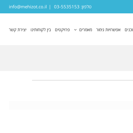
טלפון: 03-5535153
|
info@mehizot.co.il
כנים
אפשרויות גימור
מאמרים
פרויקטים
בין לקוחותינו
יצירת קשר