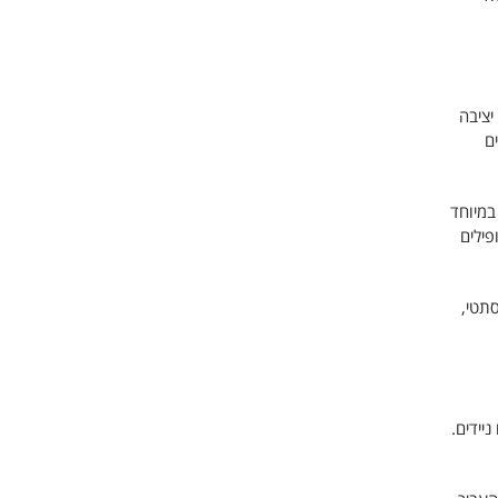
יציבה
ם
במיוחד
פילים
תטי,
יידים.