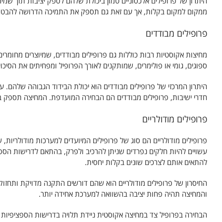
היתרון של פרופילים אלכסוניים טמון ביכולת שלהם לספק יציבות תוך שמיר
ממקום למקום בקלות, אך עם זאת גם תספק את התמיכה הדרושה להבטחת
פרופילים מבודדים
מחיצות אקוסטיות רבות כוללות גם פרופילים מבודדים, שמיוצרים מחומרים
ספוגים, גומי או פולימרים, שמותקנים לאורך הפרופיל ומפחיתים את הסיכו
היתרון המרכזי של פרופילים מבודדים הוא יכולת הבידוד הגבוהה שלהם. עב
חדרי ישיבות, פרופילים מבודדים הם הבחירה המועדפת. המחיצה תספק בי
פרופילים מודולריים
פרופילים מודולריים הם סוג של פרופילים המיועדים למערכות מודולריות, 
עשויים להיות חלקים נפרדים שניתן להרכיב ולפרק, בהתאם לדרישות הספצ
להתאים אותם לצרכים שונים בקלות יחסית.
החיסרון של פרופילים מודולריים הוא שהם דורשים התקנה מדויקת ותחזו
והמחיצה תהיה פחות יציבה בהשוואה למערכת אחידה יותר.
הבחירה בפרופיל צד במחיצה אקוסטית ניידת תלויה בדרישות הספציפיות