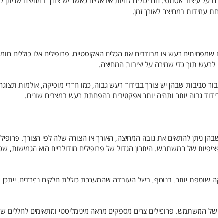
ה על עיצוב אסתטי. הם יכולים להיות אידאליים כאשר יש צורך במחיצה שניתן ל
 עמידות במחיצה לאורך זמן.
 שמפחיתים רעש או מבודדים את הגלים האקוסטיים. פרופילים אלו כוללים חומר
י לרעש תוך כדי שמירה על יציבות המחיצה.
ור סביבות שבהן יש צורך בבידוד רעש גבוה, כמו חדרי מוסיקה, אולמות תצוגה 
דוד גבוה יותר ותהיה יותר אפקטיבית בהפחתת רעש במצבים שונים.
שבהן ניתן להתאים את גובה המחיצה, האורך או הצורה שלה לפי הצורך. פרופילי
יפיות של המשתמש. היתרון הגדול של פרופילים מודולריים הוא הגמישות, שכן 
קה שוטפת יותר. בנוסף, בשל העובדה שהמערכת כוללת חלקים נפרדים, ייתכן
 של המשתמש. פרופילים צרים מספקים מראה מינימליסטי ומתאימים לחללים ש