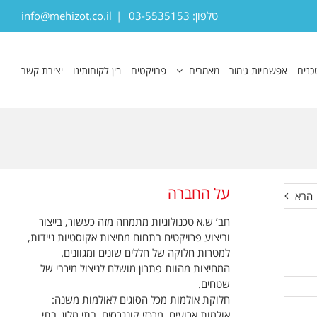
טלפון: 03-5535153
|
info@mehizot.co.il
כנים
אפשרויות גימור
מאמרים
פרויקטים
בין לקוחותינו
יצירת קשר
על החברה
הבא
חב’ ש.א טכנולוגיות מתמחה מזה כעשור, בייצור
וביצוע פרויקטים בתחום מחיצות אקוסטיות ניידות,
למטרות חלוקה של חללים שונים ומגוונים.
המחיצות מהוות פתרון מושלם לניצול מירבי של
שטחים.
חלוקת אולמות מכל הסוגים לאולמות משנה:
אולמות ארועים, מרכזי קונגרסים, בתי מלון, בתי