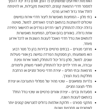
האולמות לאירועים שמשתנים כל הזמן. אולם גדול יכול להפוך
למספר חדרי הרצאות קטנים, לסדנאות מקבילות, או להיפתח
לחלל אחד גדול לאירוע מרכזי.
בתי מלון – המחיצות מאפשרות ליצור חדרי אירוח גמישים
שיכולים להשתנות בהתאם לצרכי האורחים. למשל, סוויטה
גדולה יכולה להתחלק לשני חדרים נפרדים או להישאר כיחידה
אחת גדולה. באזורים בהם אוכלים, המחיצות מאפשרות
להתאים את גודל חדרי האוכל לעונות השונות או לרגל אירוע
מיוחד.
מרחבי מגורים – בבתים פרטיים ובדירות בהן כל מטר רבוע
הוא משמעותי, הן מספקות הפרדה גמישה בין אזורי פעילות
שונים. למשל, סלון גדול יכול להתחלק לאזור אירוח ופינת
עבודה, או חדר ילדים יכול להתחלק לאזורי משחק ולימודים.
מרפאות ובתי חולים – יצירת חדרי טיפול זמניים או הרחבת
מחלקות בעת הצורך.
גלריות ומוזיאונים – שינוי מהיר של מסלולי התערוכה או יצירת
חללי תצוגה זמניים.
מסעדות וברים – יצירת אזורים פרטיים או שינוי גודל החלל
בהתאם לעונות השנה.
מתקני ספורט – חלוקת אולמות גדולים למגרשים קטנים יותר
לאימונים או תחרויות שונות.