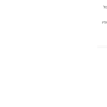
ול
דיו