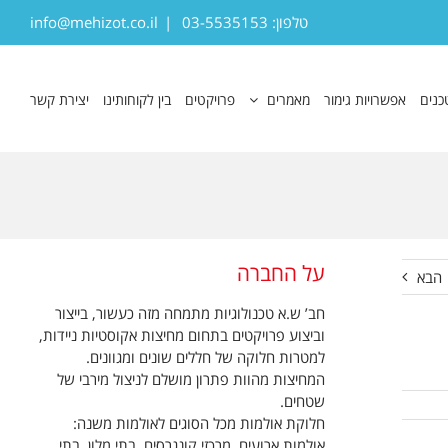
טלפון: 03-5535153
|
info@mehizot.co.il
כנים
אפשרויות גימור
מאמרים
פרויקטים
בין לקוחותינו
יצירת קשר
על החברה
הבא
חב’ ש.א טכנולוגיות מתמחה מזה כעשור, בייצור
וביצוע פרויקטים בתחום מחיצות אקוסטיות ניידות,
למטרות חלוקה של חללים שונים ומגוונים.
המחיצות מהוות פתרון מושלם לניצול מירבי של
שטחים.
חלוקת אולמות מכל הסוגים לאולמות משנה:
אולמות ארועים, מרכזי קונגרסים, בתי מלון, בתי