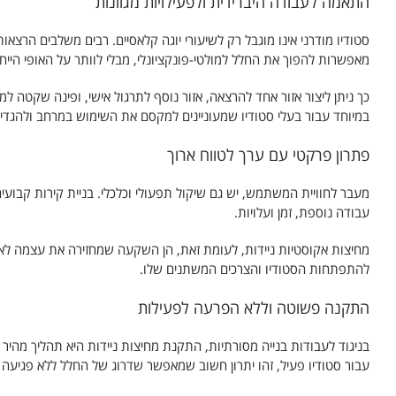
התאמה לעבודה היברידית ולפעילויות מגוונות
סטודיו מודרני אינו מוגבל רק לשיעורי יוגה קלאסיים. רבים משלבים הרצא
מאפשרות להפוך את החלל למולטי-פונקציונלי, מבלי לוותר על האופי הייחו
כך ניתן ליצור אזור אחד להרצאה, אזור נוסף לתרגול אישי, ופינה שקטה ל
במיוחד עבור בעלי סטודיו שמעוניינים למקסם את השימוש במרחב ולהגדיל 
פתרון פרקטי עם ערך לטווח ארוך
מעבר לחוויית המשתמש, יש גם שיקול תפעולי וכלכלי. בניית קירות קבועי
עבודה נוספת, זמן ועלויות.
מחיצות אקוסטיות ניידות, לעומת זאת, הן השקעה שמחזירה את עצמה לאור
להתפתחות הסטודיו והצרכים המשתנים שלו.
התקנה פשוטה וללא הפרעה לפעילות
בניגוד לעבודות בנייה מסורתיות, התקנת מחיצות ניידות היא תהליך מהיר ו
עבור סטודיו פעיל, זהו יתרון חשוב שמאפשר שדרוג של החלל ללא פגיעה