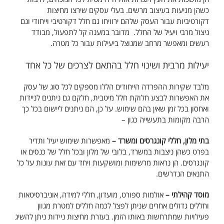
כשהן מגיעות בעיצוב מרשים. בעלי עסקים שירצו מחיצות
דקורטיביות עבור העסק שלהם ירוויחו גם חלל דקורטיבי וייחודי וגם
ניצול מרבי ויעיל של החלל. מדובר במענה קל לתפעול, מבודד
רעשים ומאפשר מרחב שמנוצל ביעילות עבור כל מטרה.
יעילות מרבית ושינוי חלל בהתאם לצרכים של כל אחד
מלבד שקירות ההפרדה הייחודים הללו מספקים לכל סוג של עסק
את האפשרות לבצע חלוקת חלל מיטבית, חלקם גם ניתנים לניידות
ואחסון בכל זמן שאין בהם שימוש. על כן, הם ניתנים ליישום בכל כך
הרבה מקומות בתעשייה כגון –
בתי מלון, חללי קונגרסים ומשרד –
מאפשרות שימוש יעיל ותדיר
בפרט כשהן ניצבות במשרד, בלובי של מלון ובכל חלל של כנסים או
קונגרסים. הן נראות מרשימות ומושקעות ויחד עם זאת עונות על כל
התנאים הנדרשים.
מוסד קהילתי –
אולמות ספורט, מועדון, חללי למידה, אוניברסיטאות
וחללים גדולים אחרים שניתן לפצל לכמה חללים למטרת מגוון
פעילויות שמתרחשות באותו הזמן. בעזרת מחיצות ניידות ניתן להשיג