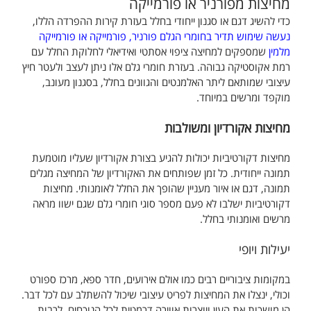
מחיצות מפורניר או פורמייקה
כדי להשיג דגם או סגנון ייחודי בחלל בעזרת קירות ההפרדה הללו,
נעשה שימוש תדיר בחומרי הגלם פורניר, פורמייקה או פורמייקה
מלמין
שמספקים למחיצה ציפוי אסתטי ואידיאלי לחלוקת החלל עם
רמת אקוסטיקה גבוהה. בעזרת חומרי גלם אלו ניתן לעצב ולעטר חיץ
עיצובי שמותאם ליתר האלמנטים והגוונים בחלל, בסגנון מעונב,
מוקפד ומרשים במיוחד.
מחיצות אקורדיון ומשולבות
מחיצות דקורטיביות יכולות להגיע בצורת אקורדיון שעליו מוטמעת
תמונה ייחודית. כל זמן שפותחים את האקורדיון של המחיצה מגלים
תמונה, דגם או איור מעניין שהופך את החלל לאומנותי. מחיצות
דקורטיביות ישלבו לא פעם מספר סוגי חומרי גלם שגם ישוו מראה
מרשים ואומנותי בחלל.
יעילות ויופי
במקומות ציבוריים רבים כמו אולם אירועים, חדר ספא, מרכז ספורט
וכולי, ינצלו את המחיצות לפריט עיצובי שיכול להשתלב עם לכל דבר.
הן מושכות את העין ויוצרות אווירה דרמטית לכל הנוכחים, לרבות