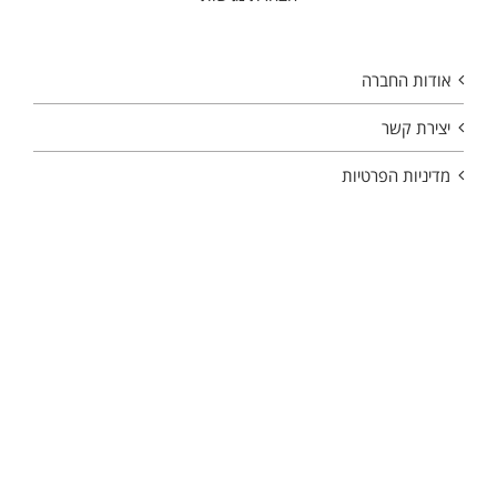
אודות החברה
יצירת קשר
מדיניות הפרטיות
Copyright 2026 | All Rights Reserved | Powered by
internetit