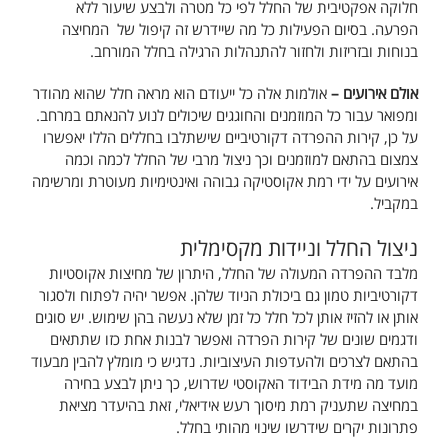
חלוקה אפקטיבית של החלל לפי כל מטרה ולבצע שיעור ללא
הפרעה. בסיום הפעילות כל מה שיידרש זה קיפול של המחיצה
בנוחות ובזריזות ולחזור להתנהלות הרגילה בחלל המורחב.
אולם אירועים –
אולמות אלה כל ייעודם הוא מראה חלל שהוא מהודר
ומפואר עבור כל המוזמנים והחוגגים שיכולים לנוע להנאתם במרחב.
על כן, קירות ההפרדה דקורטיביים שישתלבו בחללים הללו יאפשרו
צמצום בהתאם למוזמנים וכך ניצול מרבי של החלל לכמה וכמה
אירועים על ידי רמת אקוסטיקה גבוהה ואינטימיות מעוטרת ומרשימה
במקביל.
ניצול החלל וניידות מקסימלית
מלבד ההפרדה המעולה של החלל, היתרון של מחיצות אקוסטיות
דקורטיביות טמון גם ביכולת הניוד שלהן. אפשר יהיה לפתוח ולסגור
אותן או להזיז אותן לכל חלל כל זמן שלא נעשה בהן שימוש. יש סוגים
ודגמים שונים של קירות הפרדה ואפשר לבנות אחת כזו שתתאים
בהתאם לצרכים ולהעדפות העיצוביות. נדגיש כי מומלץ להבין מבעוד
מועד מה מידת הבידוד האקוסטי שדרוש, כך ניתן לבצע בחירה
במחיצה שתעניק רמת מיסוך רעש אידיאלי, זאת בהיעדר מציאת
פתרונות יקרים שידרשו שינוי מהותי בחלל.