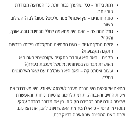
רמת בידוד – ככל שהערך גבוה יותר, כך המחיצה מבודדת
טוב יותר.
סוג החומרים – עץ איכותי? צמר סלעים? ספוג? לבד? השילוב
חשוב.
גודל המחיצה – האם היא מתאימה לחלל מבחינת גובה, אורך,
והיקף?
יכולת התקנה/ניוד – האם המחיצה מתקפלת? ניידת? נדרשת
התקנה מקצועית?
תקנים – האם היא עומדת בתקנים אקוסטיים? האם היא
מאושרת מבחינה בטיחותית (למשל מעכבת בעירה)?
עיצוב ואסתטיקה – האם היא משתלבת עם שאר האלמנטים
בחלל?
מחיצה אקוסטית היא הרבה מעבר לאלמנט עיצובי. היא משדרגת את
איכות החיים והעבודה, תורמת לריכוז, פרטיות ונוחות, ומאפשרת
שליטה טובה יותר בסביבה הקולית. בין אם מדובר במרחב עסקי,
מוסדי או פרטי – כדאי להכיר את האפשרויות, להבין את הצרכים,
ולבחור את המחיצה שמתאימה בדיוק לכם.