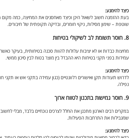
כיצד להימנע:
בעת ההזמנה חשוב לשאול היכן וכיצד מאחסנים את המחיצה, כמה מקום היא
שוטפת – שימון מסילות, ניקוי חומרים, ובדיקה תקופתית של חיבורים.
8. חוסר תשומת לב לשיקולי בטיחות
מחיצות כבדות או לא יציבות עלולות להוות סכנה בטיחותית, בעיקר כאש
עמידות בפני תקני בטיחות היא ההבדל בין מוצר בטוח לבין סיכון ממשי.
כיצד להימנע:
לדרוש תעודות תקן ואישורים רלוונטיים (כגון עמידה בתקני אש או תקני ח
נפילה.
9. חוסר גמישות בתכנון לטווח ארוך
במקרים רבים הארגון מתכנן את החלל לצרכים נוכחיים בלבד, מבלי לחשוב 
שמגבילות את התרחבות הפעילות.
כיצד להימנע:
כדאי לבחור מחיצות מודולריות שניתן להוסיף להן חלקים נוספים בעתיד, 