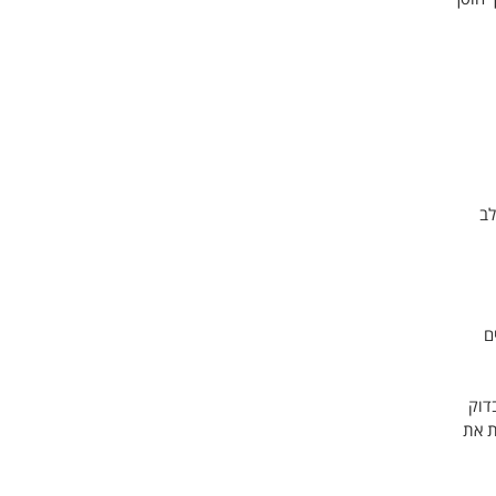
לב
ם
דוק
ת את