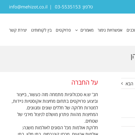
טלפון: 03-5535153
|
info@mehizot.co.il
כנים
אפשרויות גימור
מאמרים
פרויקטים
בין לקוחותינו
יצירת קשר
ן
על החברה
הבא
חב’ ש.א טכנולוגיות מתמחה מזה כעשור, בייצור
וביצוע פרויקטים בתחום מחיצות אקוסטיות ניידות,
למטרות חלוקה של חללים שונים ומגוונים.
המחיצות מהוות פתרון מושלם לניצול מירבי של
שטחים.
חלוקת אולמות מכל הסוגים לאולמות משנה:
אולמות ארועים, מרכזי קונגרסים, בתי מלון, בתי