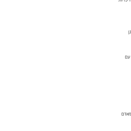
ן
 עם
מאדם