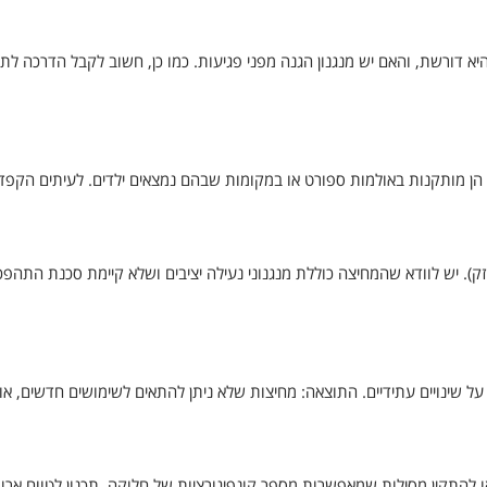
 דורשת, והאם יש מנגנון הגנה מפני פגיעות. כמו כן, חשוב לקבל הדרכה לת
ר הן מותקנות באולמות ספורט או במקומות שבהם נמצאים ילדים. לעיתים הקפד
וזק). יש לוודא שהמחיצה כוללת מנגנוני נעילה יציבים ושלא קיימת סכנת התהפכ
על שינויים עתידיים. התוצאה: מחיצות שלא ניתן להתאים לשימושים חדשים, או
או להתקין מסילות שמאפשרות מספר קונפיגורציות של חלוקה. תכנון לטווח ארו