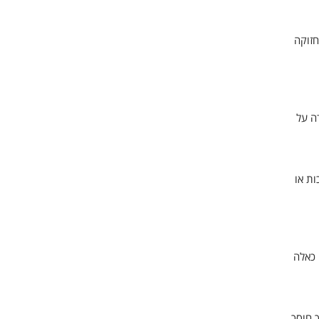
חזוקה
ה על
ות או
 כאלה
ך חוסך