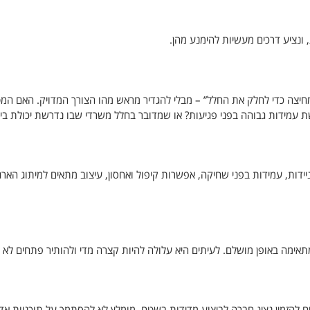
 ונציע דרכים מעשיות להימנע מהן.
מחיצה כדי לחלק את החלל” – מבלי להגדיר מראש מהו הצורך המדויק. האם המ
 עמידות גבוהה בפני פגיעות? או שמדובר בחלל משרדי שבו נדרשת יכולת ביד
דות, עמידות בפני שחיקה, אפשרות קיפול ואחסון, עיצוב מתאים למיתוג הארגו
אימה באופן מושלם. לעיתים היא עלולה להיות קצרה מדי ולהותיר פתחים לא רצ
 להזמין נציג חברה לביצוע מדידות בשטח. מומלץ לא להסתמך על תוכניות אדר