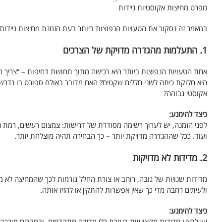
מפרט מחיצות אקוסטיות ניידות
במאמר זה נסקור את הטעויות הנפוצות ביותר בעת הזמנת מחיצות ניידות,
1. התעלמות מהגדרה מדויקת של הצרכים
אחת הטעויות הנפוצות ביותר היא רכישה מתוך תחושת דחיפות – “צריך 
היא חלוקת כיתה לשני חללים שקטים? האם מדובר באולם ספורט בו נדרשת
אקוסטי גבוהה?
כיצד להימנע:
לפני הזמנה, יש לערוך רשימה מסודרת של דרישות: צמצום רעשים, רמת ניי
ועוד. ככל שההגדרה מדויקת יותר – כך הבחירה תהיה מוצלחת יותר.
2. מדידות לא מדויקות
מדידות שגויות של גובה, רוחב או צורת החלל גורמות לכך שהמחיצה לא מת
ולעיתים רחבה מדי כך שאין אפשרות להתקין או להזיז אותה.
כיצד להימנע:
יש לבצע מדידות מקצועיות בעזרת כלי מדידה מתקדמים, ובמקרים מורכבים