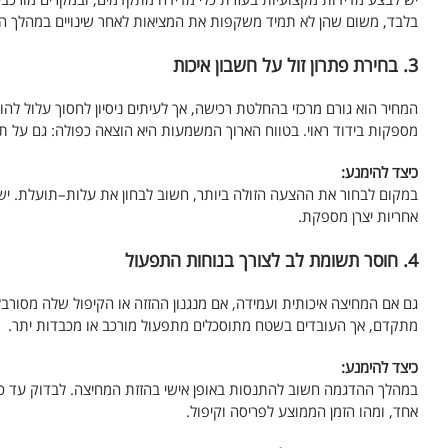
בלבד, משום שהן לא תמיד משקפות את המציאות לאחר שינויים במהלך הב
3. בחירת פתרון זול על חשבון איכות
המחיר הוא גורם מרכזי בהחלטת רכישה, אך לעיתים ניסיון לחסוך עלול להו
מספקות בידוד ראוי. בטווח הארוך המשמעות היא הוצאה כפולה: גם על ת
כיצד להימנע:
במקום לבחור את ההצעה הזולה ביותר, חשוב לבחון את עלות–תועלת. יש ל
אחריות יצרן מספקת.
4. חוסר תשומת לב לצורך בנוחות התפעול
גם אם המחיצה איכותית ועמידה, אם מנגנון ההזזה או הקיפול שלה מס
מתקדם, אך העובדים בשטח מתוסכלים מתפעול מורכב או מכבדות יתר.
כיצד להימנע:
במהלך ההדגמה חשוב להתנסות באופן אישי בהזזת המחיצה. לבדוק עד כ
אחד, ומהו הזמן הממוצע לפריסה וקיפול.