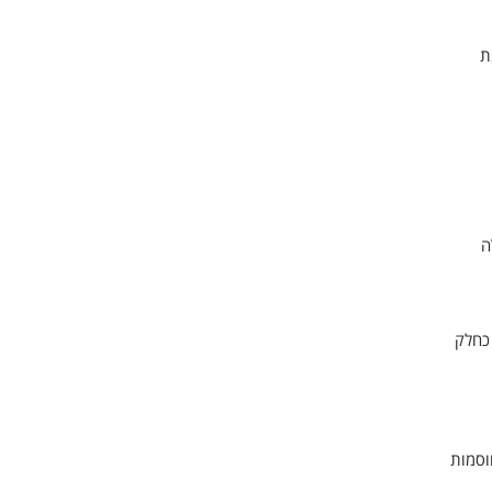
ת
ה
 כחלק
וסמות