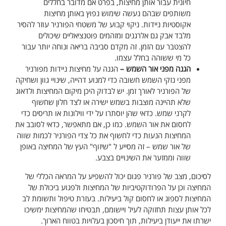
חיונית עבור אותן מחיצות, בפרט אם מדובר בחללים
משותפים שבהם נעשה שימוש נפוץ באותן מחיצות
אקוסטיות ניידות. ניקוי קבוע של משטחי הפורניר עוזר להסיר
מלבד אבק גם אלרגנים ומזהמים פוטנציאליים שיכולים
להצטבר עם הזמן. זה מקדם סביבה בריאה ונוחה יותר עבור
כל מי ששוהה בחלל עצמו.
הגנה מפני אור השמש –
הגנה על מחיצות ניידות מפורניר
מפני נזקי השמש חשובה כדי למנוע דהייה, שינויי גוון ושחיקה
של הפורניר לאורך זמן. יש לבדוק היכן מיקום המחיצות ולדאוג
שלא תהיינה מוצבות בשמש ישירה או לצד חלון שחשוף
לקרני שמש. כדאי שהן יוסתרו על ידי ווילונות או תריסים כדי
לחסום את אור השמש. כמו כן, אם מתאפשר, כדאי לסובב את
המחיצות הנעות כדי לחשוף את כל צדי הפורניר לכמות שווה
של אור שמש – זה מסייע ל "שיזוף" העץ של המחיצה באופן
שווה וממזער את השינויים בצבע.
לסיכום, מצב של פורניר פגום יכול להשפיע על המראה הכללי של
המחיצה וכן על הפרודוקטיביות של המחיצות ולפגוע ביכולת של
המחיצות לספוג או לחסום קול ביעילות. בעזרת טיפול ותשומת לב
לכל אותן עצות תחזוקה לעיל ויישומם, תבטיחו שהמחיצות ימשיכו
ישרתו את ייעודן ביעילות, תוך חיסכון בעלויות בטווח הארוך.