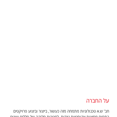
על החברה
חב’ ש.א טכנולוגיות מתמחה מזה כעשור, בייצור וביצוע פרויקטים
בתחום מחיצות אקוסטיות ניידות, למטרות חלוקה של חללים שונים