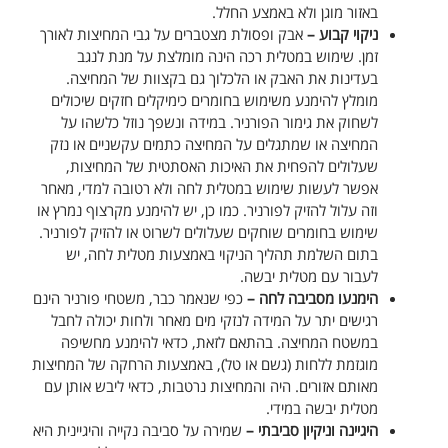
באזור מוגן ולא באמצע החלל.
ניקוי קבוע –
אבק ופסולת מצטברים על גבי המחיצות לאורך
זמן. שימוש במטלית רכה הינה מומלצת על מנת לנגב
בעדינות את האבק או הלכלוך גם בקצוות של המחיצה.
מומלץ להימנע משימוש בחומרים כימיקלים חזקים שיכולים
לשחוק את גימור הפורניר. במידה ונשפך נוזל כלשהו על
המחיצה או שמתגלים על המחיצה כתמים עקשניים או נזק
שעלולים להפחית את האיכות האסתטית של המחיצות,
אפשר לעשות שימוש במטלית לחה ולא רטובה למדי, מאחר
וזה עלול להזיק לפורניר. כמו כן, יש להימנע מקרצוף נמרץ או
שימוש בחומרים שוחקים שעלולים לשרוט או להזיק לפורניר.
בתום השלמת תהליך הניקוי באמצעות מטלית לחה, יש
לעבור עם מטלית יבשה.
הימנעו מסביבה לחה –
כפי שנאמר כבר, משטחי פורניר הינם
רגישים יתר על המידה לנזקי מים מאחר ולחות יכולה לחבל
במשטח המחיצה. בהתאם לזאת, כדאי להימנע מחשיפה
מוגזמת ללחות (גשם או טל), באמצעות הרחקה של המחיצות
מאותם אזורים. היה והמחיצות נרטבות, כדאי ליבש אותן עם
מטלית יבשה במידי.
היגיינה וניקיון סביבתי –
שמירה על סביבה נקייה והיגיינית היא