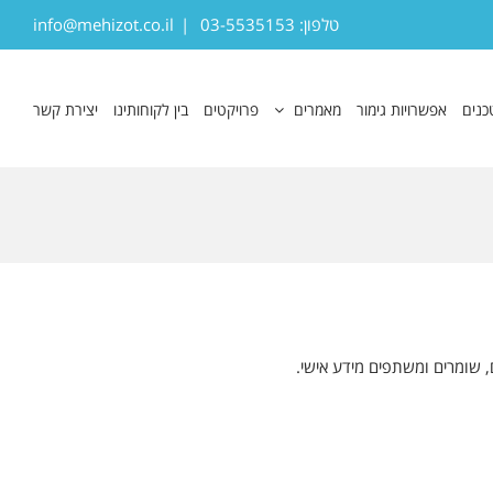
טלפון: 03-5535153
|
info@mehizot.co.il
כנים
אפשרויות גימור
מאמרים
פרויקטים
בין לקוחותינו
יצירת קשר
ם, שומרים ומשתפים מידע אישי.