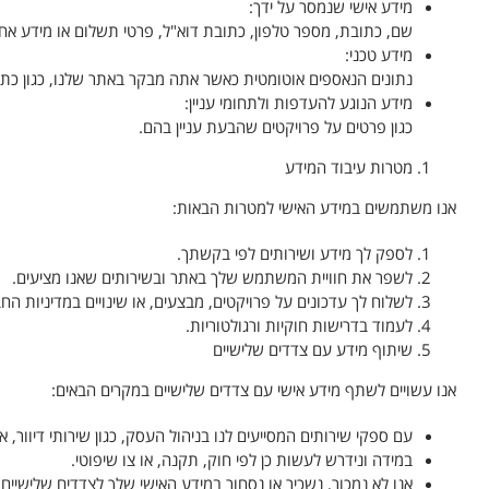
מידע אישי שנמסר על ידך:
שם, כתובת, מספר טלפון, כתובת דוא"ל, פרטי תשלום או מידע 
מידע טכני:
נתונים הנאספים אוטומטית כאשר אתה מבקר באתר שלנו, כגון כתובת IP, סוג הדפדפן, ודפים ש
מידע הנוגע להעדפות ולתחומי עניין:
כגון פרטים על פרויקטים שהבעת עניין בהם.
מטרות עיבוד המידע
אנו משתמשים במידע האישי למטרות הבאות:
לספק לך מידע ושירותים לפי בקשתך.
לשפר את חוויית המשתמש שלך באתר ובשירותים שאנו מציעים.
לשלוח לך עדכונים על פרויקטים, מבצעים, או שינויים במדיניות הח
לעמוד בדרישות חוקיות ורגולטוריות.
שיתוף מידע עם צדדים שלישיים
אנו עשויים לשתף מידע אישי עם צדדים שלישיים במקרים הבאים:
עם ספקי שירותים המסייעים לנו בניהול העסק, כגון שירותי דיוור,
במידה ונידרש לעשות כן לפי חוק, תקנה, או צו שיפוטי.
אנו לא נמכור, נשכיר או נסחור במידע האישי שלך לצדדים שלישיים 